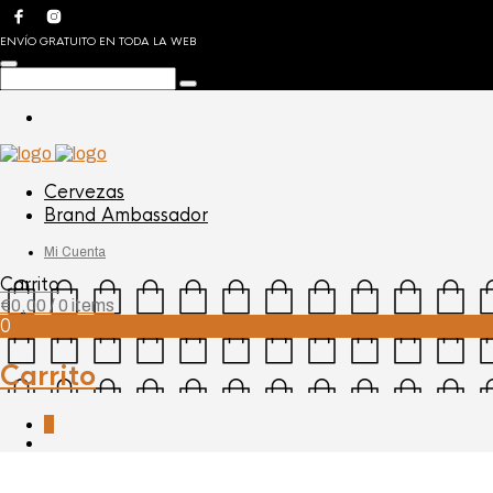
ENVÍO GRATUITO EN TODA LA WEB
Cervezas
Brand Ambassador
Mi Cuenta
Carrito
€
0,00
/ 0 items
0
Carrito
0