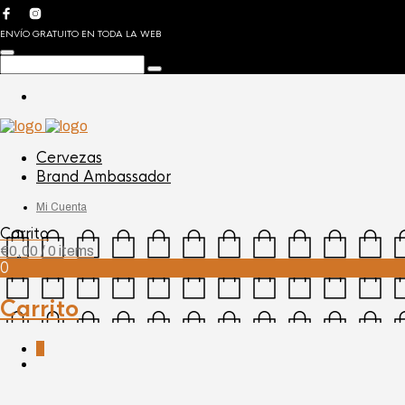
ENVÍO GRATUITO EN TODA LA WEB
Cervezas
Brand Ambassador
Mi Cuenta
Carrito
€
0,00
/ 0 items
0
Carrito
0