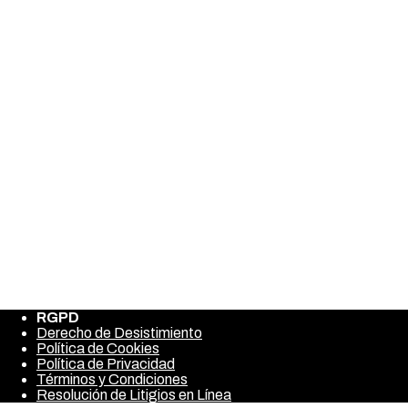
Conclusión
Glucophage XR
es una herramienta valiosa en el manejo de la
diabetes tipo 2. Al seguir las indicaciones de un profesional de la
salud y realizar cambios positivos en tu estilo de vida, puedes
alcanzar un mejor control de tu condición. Recuerda siempre
consultar a tu médico antes de hacer cambios en tu tratamiento.
Para obtener más información sobre medicamentos y consejos
de estilo de vida, explora nuestras secciones de Life Style,
Outfits y Shopping Spree.
Fortalece tus huesos con Healthy
Share this post
Bones: tu farmacia de confianza
Bactrim: Todo lo que Necesitas Saber
RGPD
Derecho de Desistimiento
Política de Cookies
Política de Privacidad
Términos y Condiciones
Resolución de Litigios en Línea