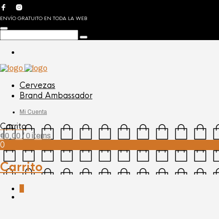
ENVÍO GRATUITO EN TODA LA WEB
Cervezas
Brand Ambassador
Mi Cuenta
Carrito
€
0,00
/ 0 items
0
Carrito
0