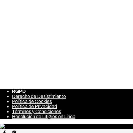
Comment
Nombre
*
Correo electrónico
*
Web
Guarda mi nombre, correo electrónico y web en este navegad
RGPD
Derecho de Desistimiento
Política de Cookies
Política de Privacidad
Términos y Condiciones
Resolución de Litigios en Línea