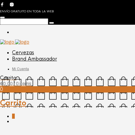
ENVÍO GRATUITO EN TODA LA WEB
Cervezas
Brand Ambassador
Mi Cuenta
Carrito
€
0,00
/ 0 items
0
Carrito
0