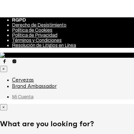
RGPD
Derecho de Desistimiento
Política de Cookies
Política de Privacidad
Términos y Condiciones
Resolución de Litigios en Línea
×
Cervezas
Brand Ambassador
Mi Cuenta
×
What are you looking for?