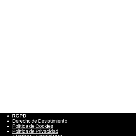
Tu dirección de correo electrónico no será publicada.
Los
campos obligatorios están marcados con
*
Comment
Nombre
*
Correo electrónico
*
Web
Guarda mi nombre, correo electrónico y web en este
navegador para la próxima vez que comente.
RGPD
Derecho de Desistimiento
Política de Cookies
Política de Privacidad