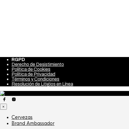
Nombre
*
Correo electrónico
*
Web
Guarda mi nombre, correo electrónico y web en este
navegador para la próxima vez que comente.
RGPD
Derecho de Desistimiento
Política de Cookies
Política de Privacidad
Términos y Condiciones
Resolución de Litigios en Línea
×
Cervezas
Brand Ambassador