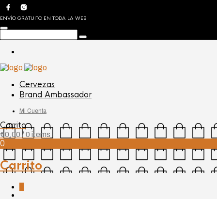
ENVÍO GRATUITO EN TODA LA WEB
Cervezas
Brand Ambassador
Mi Cuenta
Carrito
€
0,00
/ 0 items
0
Carrito
0