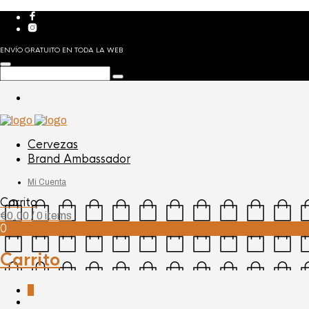
ENVÍO GRATUITO EN TODA LA WEB
Cervezas
Brand Ambassador
Mi Cuenta
Carrito
€
0,00
/ 0 items
0
Carrito
0