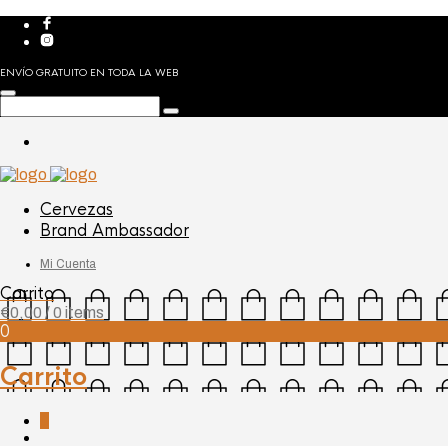
ENVÍO GRATUITO EN TODA LA WEB
Cervezas
Brand Ambassador
Mi Cuenta
Carrito
€
0,00
/ 0 items
0
Carrito
0