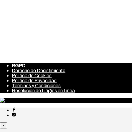
Nombre
*
Correo electrónico
*
Web
Guarda mi nombre, correo electrónico y web en este
navegador para la próxima vez que comente.
RGPD
Derecho de Desistimiento
Política de Cookies
Política de Privacidad
Términos y Condiciones
Resolución de Litigios en Línea
×