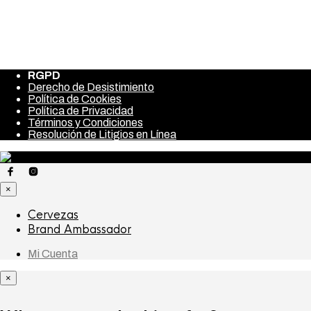
Guarda mi nombre, correo electrónico y web en este
navegador para la próxima vez que comente.
RGPD
Derecho de Desistimiento
Política de Cookies
Política de Privacidad
Términos y Condiciones
Resolución de Litigios en Línea
×
Cervezas
Brand Ambassador
Mi Cuenta
×