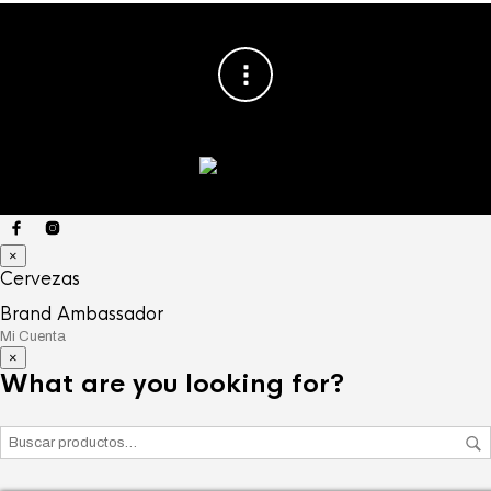
×
Cervezas
Brand Ambassador
Mi Cuenta
×
What are you looking for?