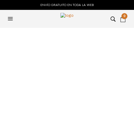
ENVÍO GRATUITO EN TODA LA WEB
0
7K Casino
Должностной
журнал Скачать
Приложение для
Android а также
iOS
ADMIN_PABLO
1 MAYO 2025
SIN CATEGORÍA