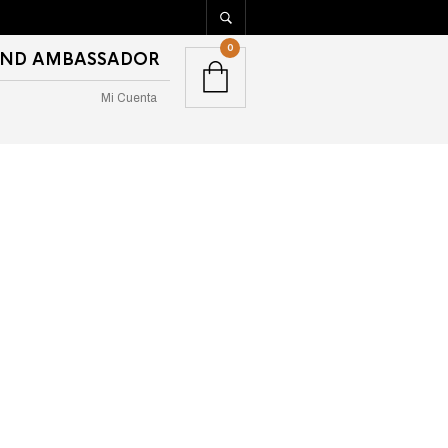
0
ND AMBASSADOR
Mi Cuenta
no
no