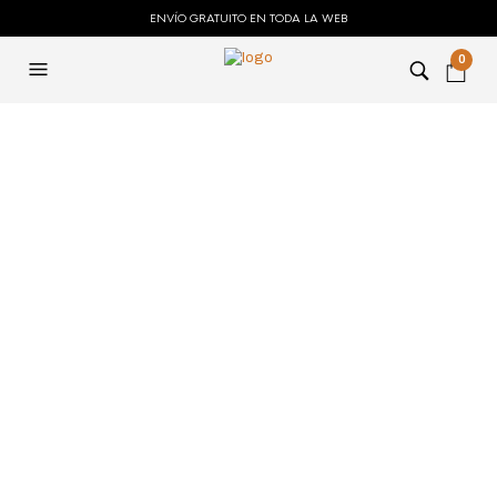
ENVÍO GRATUITO EN TODA LA WEB
0
Онлайн Слоты
Бесплатно
никаких
Регистрации На
777 Slotgames
ADMIN_PABLO
12 ABRIL 2025
SIN CATEGORÍA
LEAVE A COMMENT