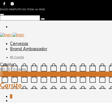
ENVÍO GRATUITO EN TODA LA WEB
Cervezas
Brand Ambassador
Mi Cuenta
Carrito
€
0,00
/ 0 items
0
Carrito
0