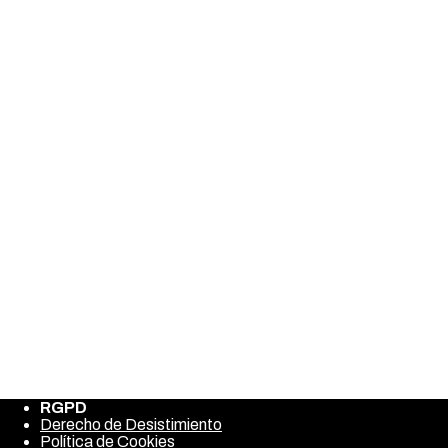
Deja una respuesta
Tu dirección de correo electrónico no será publicada.
Los
campos obligatorios están marcados con
*
Comment
Nombre
*
Correo electrónico
*
Web
Guarda mi nombre, correo electrónico y web en este
navegador para la próxima vez que comente.
RGPD
Derecho de Desistimiento
Política de Cookies