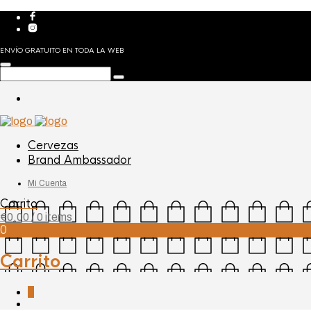
ENVÍO GRATUITO EN TODA LA WEB
Cervezas
Brand Ambassador
Mi Cuenta
Carrito
€
0,00
/ 0 items
0
Carrito
0