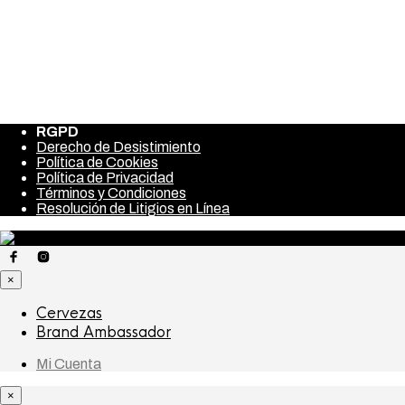
Web
Guarda mi nombre, correo electrónico y web en este
navegador para la próxima vez que comente.
RGPD
Derecho de Desistimiento
Política de Cookies
Política de Privacidad
Términos y Condiciones
Resolución de Litigios en Línea
×
Cervezas
Brand Ambassador
Mi Cuenta
×