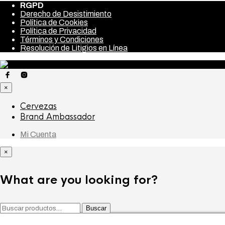
RGPD
Derecho de Desistimiento
Política de Cookies
Política de Privacidad
Términos y Condiciones
Resolución de Litigios en Línea
×
Cervezas
Brand Ambassador
Mi Cuenta
×
What are you looking for?
Buscar
Buscar
por: