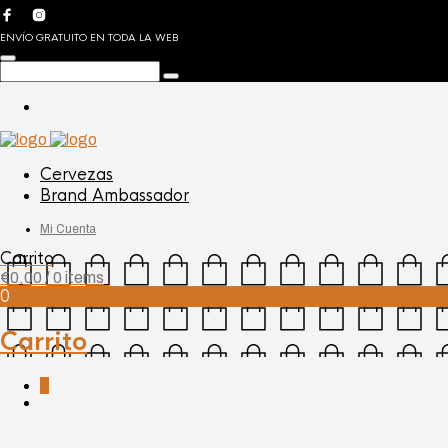
ENVÍO GRATUITO EN TODA LA WEB
Cervezas
Brand Ambassador
Mi Cuenta
Carrito
€
0,00
/ 0 items
0
Carrito
0