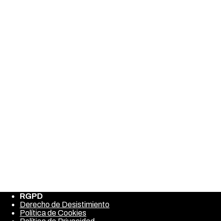
Deja una respuesta
Tu dirección de correo electrónico no será publicada.
Los campos
Comment
Nombre
*
Correo electrónico
*
Web
Guarda mi nombre, correo electrónico y web en este navegad
RGPD
Derecho de Desistimiento
Política de Cookies