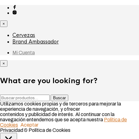
×
Cervezas
Brand Ambassador
Mi Cuenta
×
What are you looking for?
Buscar
Buscar
por:
Utilizamos cookies propias y de terceros para mejorar la
experiencia de navegación, y ofrecer
contenidos y publicidad de interés. Al continuar con la
navegación entendemos que se acepta nuestra
Política de
Cookies
Aceptar
Privacidad & Política de Cookies