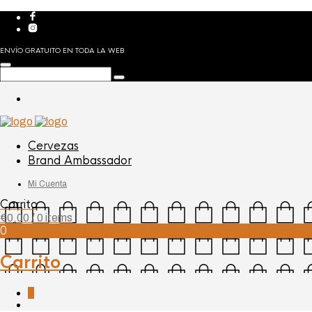
ENVÍO GRATUITO EN TODA LA WEB
Cervezas
Brand Ambassador
Mi Cuenta
Carrito
€
0,00
/ 0 items
0
Carrito
0