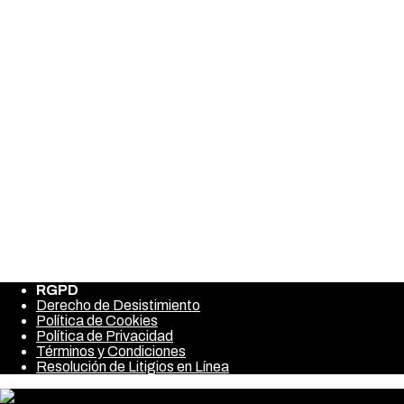
Sòng bạc trên internet cung cấp cảm giác chơi game sòng bạc
đầy đủ cho cư dân PA từ bất cứ đâu. Thậm chí còn có những khả
năng môi giới sống động tạo ra cảm giác tương tự vì tôi đang ở
một doanh nghiệp cờ bạc truyền thống. Một phần không thể
thiếu của quy trình biểu mẫu đăng ký là xuất hiện trên bảng điều
khiển, nhà điều hành mới có các biện pháp phòng ngừa dành cho
các chuyên gia.
Share this post
Facebook
Twitter
Pinterest
1xbet Официальный Сайт С Лучшими вариантами Для
Ставок
Casino Oyunları Nelerdir? Zaman Oyunları- Canlı Casino
Oyunlar
RGPD
Derecho de Desistimiento
Política de Cookies
Política de Privacidad
Términos y Condiciones
Resolución de Litigios en Línea