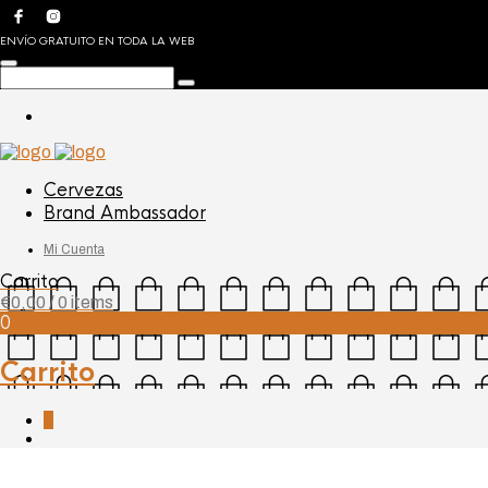
ENVÍO GRATUITO EN TODA LA WEB
Cervezas
Brand Ambassador
Mi Cuenta
Carrito
€
0,00
/ 0 items
0
Carrito
0