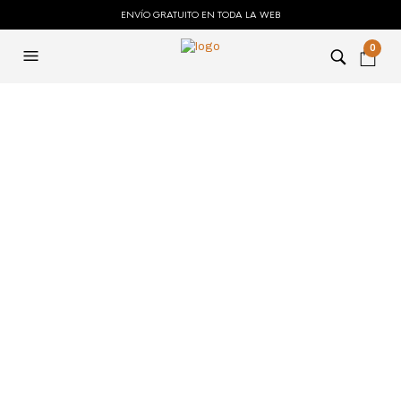
ENVÍO GRATUITO EN TODA LA WEB
0
«10 Mejores
Casinos On-line
Con Dinero
Genuine En Perú
Lista 2024
ADMIN_PABLO
17 ENERO 2025
PIN UP PERU