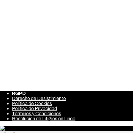
Tras varios premios internacionales y el reconocimiento de
clientes el proyecto ha ido creciendo año tras año sin olvidar sus
orígenes. Actualmente nuestras cervezas se encuentran en los
mejores establecimientos del mundo, exportamos nuestras
cervezas a más de 20 países y estamos orgullosos de ir
expandiendo la cultura cervecera allá donde vamos.
La ilusión, constancia y el buen hacer son valores que están
presentes en nuestro día a día. Nunca habríamos imaginado
estar donde estamos, aún así tenemos claro nuestro objetivo:
hacer llegar nuestras cervezas y su excelente armonía con la
gastronomía española a todo el mundo.
RGPD
Derecho de Desistimiento
Política de Cookies
Política de Privacidad
Términos y Condiciones
Resolución de Litigios en Línea