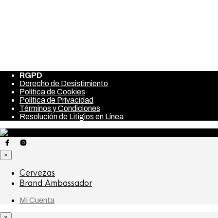
BOTELLA 33CL (CAJA12
UND)
€
20,00
(IVA incluido) Portes Gratis
RGPD
Derecho de Desistimiento
Política de Cookies
Política de Privacidad
Términos y Condiciones
Resolución de Litigios en Línea
×
Cervezas
Brand Ambassador
Mi Cuenta
×