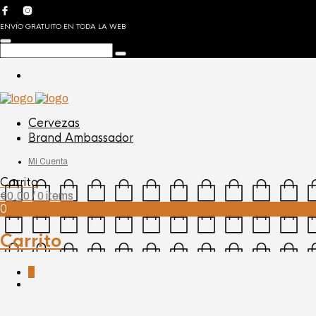
ENVÍO GRATUITO EN TODA LA WEB
Cervezas
Brand Ambassador
Mi Cuenta
Carrito
€
0,00
/ 0 items
0
Carrito
0