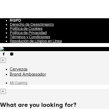
Лото 37: Қалай істеу керек, сонымен қатар ұрып-соғу 
Best Sports betting Sites 2024 Trusted On the internet 
RGPD
Derecho de Desistimiento
Política de Cookies
Política de Privacidad
Términos y Condiciones
Resolución de Litigios en Línea
×
Cervezas
Brand Ambassador
Mi Cuenta
×
What are you looking for?