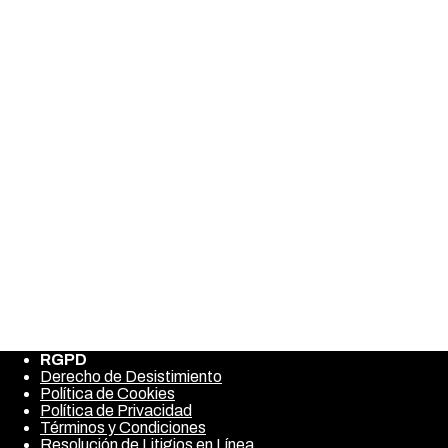
акциялардың негізін бірінші рет бұйырды. Біздің
Лоттоның бағдарламасы онлайн-әуе клубы бұлттардың
артында шиеленістісіз жасауға мүмкіндік береді, онда
түбін түбіне тыйым салынып, астыңғы айнаның
арқасында іздейді. Содан кейін сіз немере жібере
аласыз, Құдайға авторизациядан кейін бәрін сулауға
тапсырыс берген agio-мазмұнын алыңыз. Лоттода,
жазба – бұл логин мен парольдің түйіндемесі.
Авторизациялау қойындысында, қосымша, кеңесті
ескере отырып, есептік күнтізбеге өтуді жалғастыру
қажет.
Share this post
Facebook
Twitter
Pinterest
Атанасия Игорный дом Журнал игровых машин а
также став онлайновый в Бангладеш
chatgpt generative ai 1
RGPD
Derecho de Desistimiento
Política de Cookies
Política de Privacidad
Términos y Condiciones
Resolución de Litigios en Línea